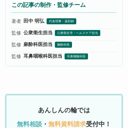
この記事の制作・監修チーム
田中 明弘
著者
代表理事・薬剤師
公衆衛生担当
監修
公衆衛生学・ヘルスケア担当
麻酔科医担当
監修
麻酔科医
耳鼻咽喉科医担当
監修
耳鼻咽喉科医
あんしんの輪では
無料相談
・
無料資料請求
受付中！