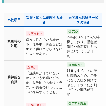
親族・知人に依頼する場
民間身元保証サービ
比較項目
合
スの場合
◎ 安心
△ 不安あり
24時間365日体制で待
遠方に住んでいる場合
緊急時の
機しており、緊急搬
や、仕事中・深夜などは
対応
送時や急変時にも迅
すぐに駆けつけられない
速に駆けつけが可
リスクがある。
能。
◎ 負担なし
△ 高い
対価を支払っての契
「迷惑をかけていない
約関係のため、気兼
精神的な
か」という気遣いが必
ねなく支援を要請で
負担
要。親族間での金銭トラ
きる。ドライだが割
ブルや責任の押し付け合
り切った関係が可
いに発展することも。
能。
◎ プロが対応
△ 個人差あり