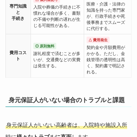
医療・介護・法律の
専門知識
入院や葬儀の手続きに不
知識を持った専門家
と
慣れな場合が多く、書類
が、行政手続きや死
手続き
の不備や判断の遅れが生
後事務までスムーズ
じる可能性がある。
に代行する。
△ 費用発生
◎ 原則無料
契約金や月額費用が
費用コス
謝礼程度で済むことが多
かかる。ただし、金
ト
いが、交通費などの実費
銭管理の透明性は高
は発生する。
く、契約書で明記さ
れる。
身元保証人がいない場合のトラブルと課題
身元保証人がいない高齢者は、入院時や施設入所
時に
様々なトラブルに直面
します。