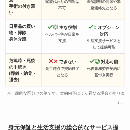
家族代わりの判断は
医師説明の同席や緊
手術の付き添
不可
急連絡先となる
い
日用品の買い
◎
○
主な役割
オプション
物・掃除
対応
ヘルパー等が日常を
身体介護
支援
生活支援サービスと
して提供可能
危篤時・死後
✕
◎
できない
対応可能
の手続き
死亡時点で契約終了
死後事務委任契約に
(葬儀・納骨・
となる
基づき実行
退去)
※一般的な区分けの例です。契約内容により異なる場合がありま
す。
身元保証と生活支援の総合的なサービス提