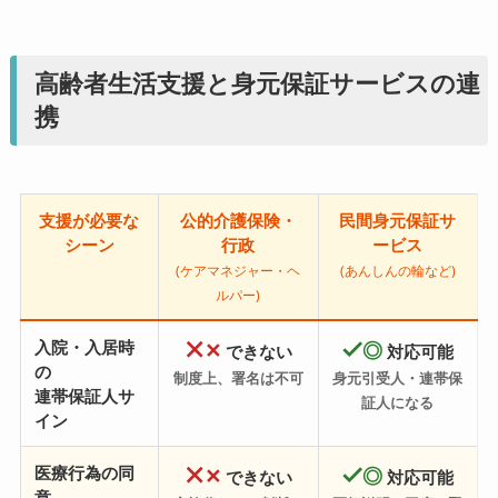
高齢者生活支援と身元保証サービスの連
携
支援が必要な
公的介護保険・
民間身元保証サ
シーン
行政
ービス
(ケアマネジャー・ヘ
(あんしんの輪など)
ルパー)
入院・入居時
✕
◎
できない
対応可能
の
制度上、署名は不可
身元引受人・連帯保
連帯保証人サ
証人になる
イン
医療行為の同
✕
◎
できない
対応可能
意