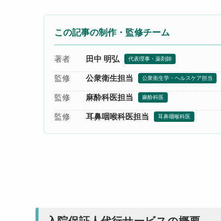
この記事の制作・監修チーム
田中 明弘
著者
代表理事・薬剤師
公衆衛生担当
監修
公衆衛生学・ヘルスケア担当
麻酔科医担当
監修
麻酔科医
耳鼻咽喉科医担当
監修
耳鼻咽喉科医
入院保証人代行サービスの概要