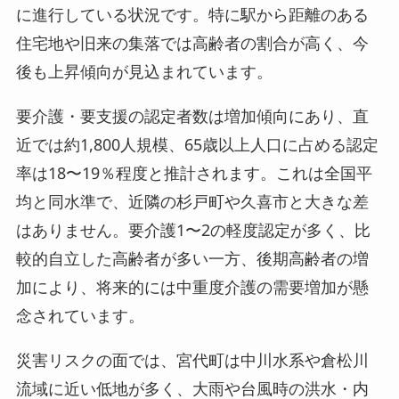
に進行している状況です。特に駅から距離のある
住宅地や旧来の集落では高齢者の割合が高く、今
後も上昇傾向が見込まれています。
要介護・要支援の認定者数は増加傾向にあり、直
近では約1,800人規模、65歳以上人口に占める認定
率は18〜19％程度と推計されます。これは全国平
均と同水準で、近隣の杉戸町や久喜市と大きな差
はありません。要介護1〜2の軽度認定が多く、比
較的自立した高齢者が多い一方、後期高齢者の増
加により、将来的には中重度介護の需要増加が懸
念されています。
災害リスクの面では、宮代町は中川水系や倉松川
流域に近い低地が多く、大雨や台風時の洪水・内