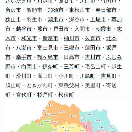
さいたま市
・
川越市
・熊谷市・
川口市
・
行田市
・
所沢市
・飯能市・
加須市
・
東松山市
・
春日部市
・
狭山市
・羽生市・
鴻巣市
・深谷市・
上尾市
・
草加
市
・
越谷市
・
蕨市
・
戸田市
・入間市・
朝霞市
・
志
木市
・
和光市
・
新座市
・
桶川市
・
久喜市
・
北本
市
・
八潮市
・
富士見市
・
三郷市
・
蓮田市
・
坂戸
市
・
幸手市
・
鶴ヶ島市
・日高市・
吉川市
・
ふじみ
野市
・
白岡市
・
伊奈町
・
三芳町
・毛呂山町・越生
町・滑川町・嵐山町・小川町・
川島町
・
吉見町
・
鳩山町・ときがわ町・東秩父村・美里町・寄居
町・
宮代町
・
杉戸町
・
松伏町