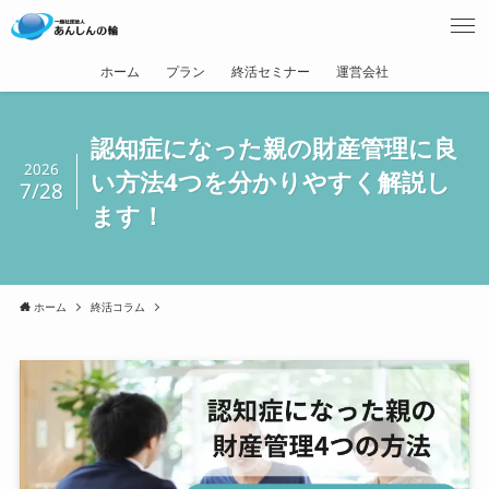
ホーム
プラン
終活セミナー
運営会社
認知症になった親の財産管理に良
2026
い方法4つを分かりやすく解説し
7/28
ます！
ホーム
終活コラム