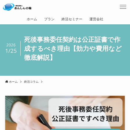
ホーム
プラン
終活セミナー
運営会社
死後事務委任契約は公正証書で作
2026
成するべき理由【効力や費用など
1/25
徹底解説】
ホーム
終活コラム