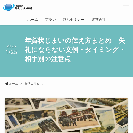
ホーム
プラン
終活セミナー
運営会社
年賀状じまいの伝え方まとめ 失
2026
礼にならない文例・タイミング・
1/25
相手別の注意点
ホーム
終活コラム