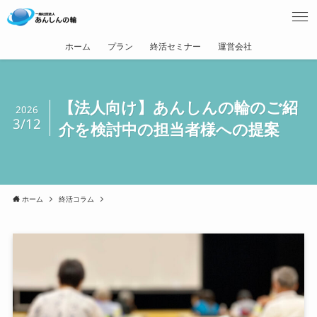
ホーム
プラン
終活セミナー
運営会社
【法人向け】あんしんの輪のご紹
2026
3/12
介を検討中の担当者様への提案
ホーム
終活コラム